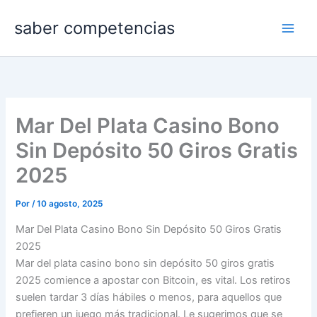
Ir
saber competencias
al
contenido
Mar Del Plata Casino Bono
Sin Depósito 50 Giros Gratis
2025
Por
/
10 agosto, 2025
Mar Del Plata Casino Bono Sin Depósito 50 Giros Gratis
2025
Mar del plata casino bono sin depósito 50 giros gratis
2025 comience a apostar con Bitcoin, es vital. Los retiros
suelen tardar 3 días hábiles o menos, para aquellos que
prefieren un juego más tradicional. Le sugerimos que se