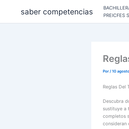
Ir
BACHILLER
saber competencias
al
PREICFES S
contenido
Regla
Por
/
10 agost
Reglas Del
Descubra dó
sustituye a
completos s
consideran q