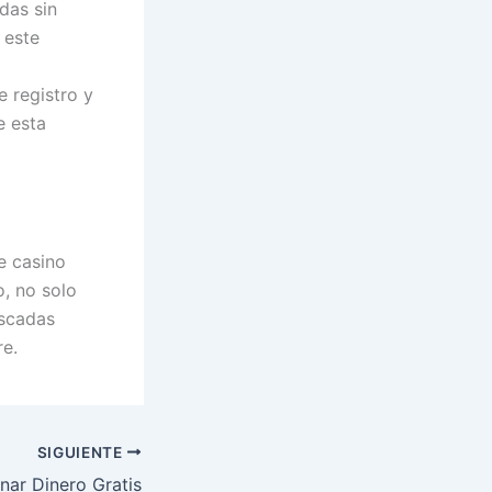
das sin
 este
e registro y
e esta
e casino
, no solo
ascadas
re.
SIGUIENTE
nar Dinero Gratis