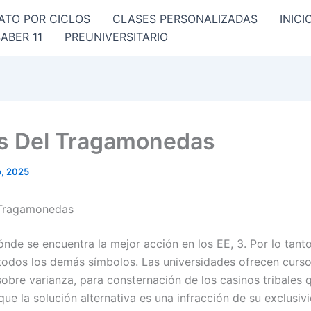
ATO POR CICLOS
CLASES PERSONALIZADAS
INICI
ABER 11
PREUNIVERSITARIO
s Del Tragamonedas
o, 2025
 Tragamonedas
nde se encuentra la mejor acción en los EE, 3. Por lo tanto
 todos los demás símbolos. Las universidades ofrecen curs
obre varianza, para consternación de los casinos tribales 
ue la solución alternativa es una infracción de su exclusiv