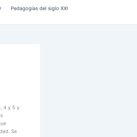
O
Pedagogías del siglo XXI
, 4 y 5 y
os
que
idad. Se