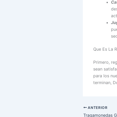
Ca
de
act
Ju
pue
se
Que Es La R
Primero, re
sean satisf
para los nu
terminan, D
ANTERIOR
Tragamonedas Gr