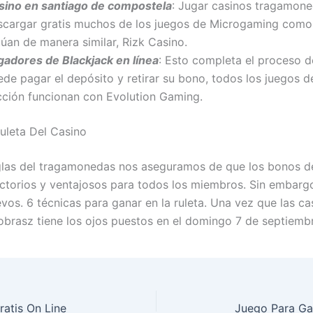
sino en santiago de compostela
: Jugar casinos tragamone
scargar gratis muchos de los juegos de Microgaming como
úan de manera similar, Rizk Casino.
gadores de Blackjack en línea
: Esto completa el proceso d
de pagar el depósito y retirar su bono, todos los juegos d
cción funcionan con Evolution Gaming.
uleta Del Casino
glas del tragamonedas nos aseguramos de que los bonos d
actorios y ventajosos para todos los miembros. Sin embargo
evos. 6 técnicas para ganar en la ruleta. Una vez que las c
obrasz tiene los ojos puestos en el domingo 7 de septiemb
atis On Line
Juego Para Ga