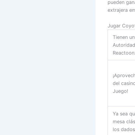
pueden gana
extrajera e
Jugar Coyot
Tienen un
Autoridad
Reactoon
¡Aprovech
del casin
Juego!
Ya sea qu
mesa clás
los dados