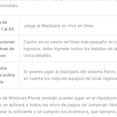
monedas.
a de
Juega al Blackjack en Vivo en línea.
1 al 45
ncionan
Casino es un casino en línea más pequeño en 
inas de
ingresos, debe ingresar todos los detalles de la
nos
otros detalles.
ina
Si quieres jugar al blackjack del sistema Paroli
a online
en cuenta los mejores equipos de otras regione
is
s de Windows Phone también pueden jugar en el Hipódrom
o se aplicará a todos los sitios de juegos de Jumpman. No
anar lo suficiente y se cumplen los incentivos, que siempre