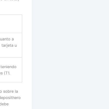
cuanto a
 tarjeta u
, teniendo
s (T1.
o sobre la
deposithero
 debe