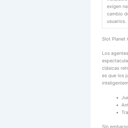
exigen na
cambio d
usuarios.
Slot Planet
Los agentes
espectacula
clásicas re
es que los 
inteligentem
Ju
An
Tr
Sin embargo