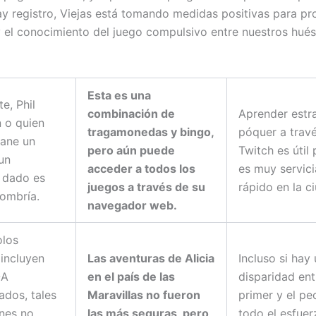
 registro, Viejas está tomando medidas positivas para pr
 el conocimiento del juego compulsivo entre nuestros hué
Esta es una
e, Phil
combinación de
Aprender estr
 o quien
tragamonedas y bingo,
póquer a trav
gane un
pero aún puede
Twitch es útil
un
acceder a todos los
es muy servici
dado es
juegos a través de su
rápido en la c
sombría.
navegador web.
olos
 incluyen
Las aventuras de Alicia
Incluso si hay
-A
en el país de las
disparidad ent
dos, tales
Maravillas no fueron
primer y el peo
ones no
las más seguras, pero
todo el esfuer