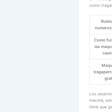
como traga
Rulet
numeros 
Como fu
las maqu
casi
Maqu
tragaperr
grat
Los usuario
marcha, est
tiene que g