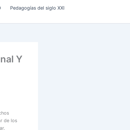
O
Pedagogías del siglo XXI
nal Y
chos
r de los
ar.