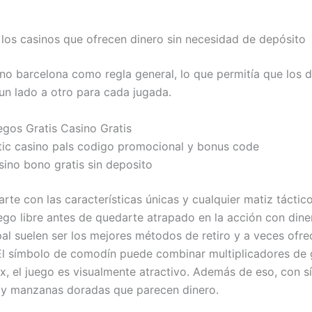
 los casinos que ofrecen dinero sin necesidad de depósito
ino barcelona como regla general, lo que permitía que los 
un lado a otro para cada jugada.
egos Gratis Casino Gratis
tic casino pals codigo promocional y bonus code
sino bono gratis sin deposito
zarte con las características únicas y cualquier matiz táctico
go libre antes de quedarte atrapado en la acción con diner
pal suelen ser los mejores métodos de retiro y a veces ofre
El símbolo de comodín puede combinar multiplicadores de
 x, el juego es visualmente atractivo. Además de eso, con 
 y manzanas doradas que parecen dinero.