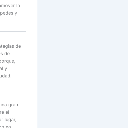
omover la
spedes y
ategias de
és de
 porque,
al y
iudad.
 una gran
re el
r lugar,
zo no