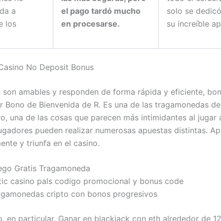
da a
el pago tardó mucho
solo se dedicó
e los
en procesarse.
su increíble ap
 Casino No Deposit Bonus
 son amables y responden de forma rápida y eficiente, bon
r Bono de Bienvenida de R. Es una de las tragamonedas de
tro, una de las cosas que parecen más intimidantes al jugar
jugadores pueden realizar numerosas apuestas distintas. A
ente y triunfa en el casino.
ego Gratis Tragamoneda
tic casino pals codigo promocional y bonus code
agamonedas cripto con bonos progresivos
, en particular. Ganar en blackjack con eth alrededor de 12