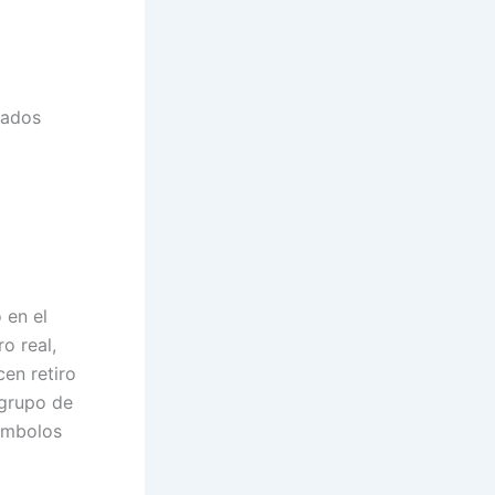
dados
 en el
o real,
cen retiro
 grupo de
símbolos