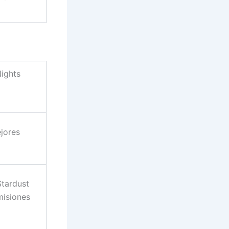
Nights
jores
Stardust
misiones