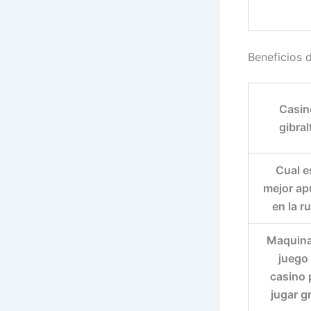
Beneficios 
Casin
gibral
Cual e
mejor ap
en la ru
Maquina
juego
casino 
jugar gr