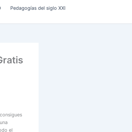
O
Pedagogías del siglo XXI
ratis
 consigues
 una
odo el