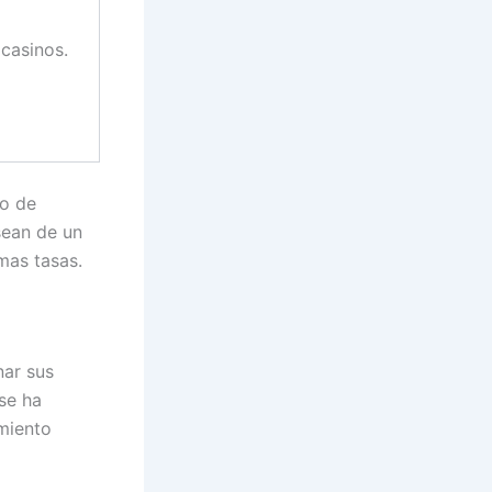
 casinos.
do de
sean de un
smas tasas.
nar sus
 se ha
imiento