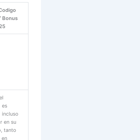
Codigo
Y Bonus
25
el
 es
o incluso
r en su
o, tanto
 en