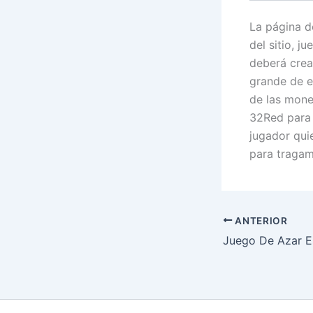
La página de
del sitio, 
deberá crea
grande de e
de las mone
32Red para 
jugador qui
para tragam
ANTERIOR