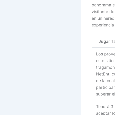
panorama es 
visitante d
en un hered
experiencia 
Jugar Ta
Los prov
este sitio
tragamon
NetEnt, c
de la cual
participa
superar e
Tendrá 3 
aceptar l