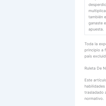
desperdic
multiplic
también e
ganaste e
apuesta.
Toda la exp
principio a 
país excluid
Ruleta De N
Este artícu
habilidades
trasladado a
normativo.