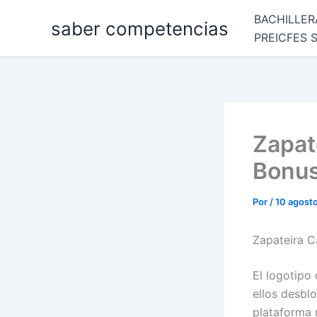
Ir
BACHILLER
saber competencias
al
PREICFES S
contenido
Zapat
Bonu
Por
/
10 agost
Zapateira 
El logotipo 
ellos desblo
plataforma n