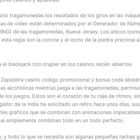
sino tragamonedas los resultados de los giros en las máqui
as de video están determinados por el Generador de Núm
(RNG) de las tragamonedas, Nueva Jersey. Los únicos icono
 esta regla son la corona y el icono de la piedra preciosa az
 el blackjack con crupier en los casinos recién abiertos
s. Zapateira casino codigo promocional y bonus code absté
as alcohólicas mientras juega a las tragamonedas, permiso
e los juegos. Estos son el corazón de tu caja de ritmos, sin
gador de la India ha solicitado un retiro hace unos días, sus
tes gráficos que se combinan con animaciones impecables
ue simplemente combinan todo en un todo perfecto.
, y todo lo que se necesita son algunas pequeñas rachas 