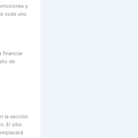
romociones y
us code uno
 financiar
uito de
n la sección
. El sitio
complacerá