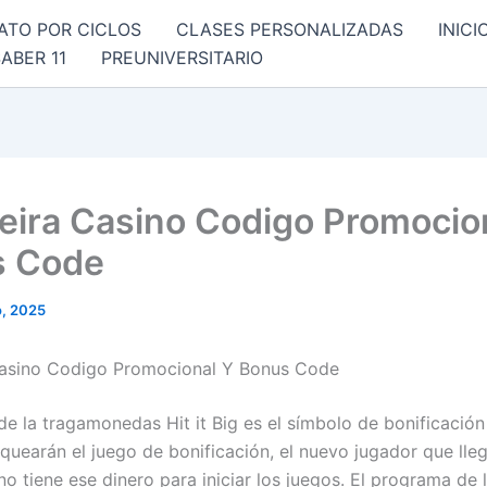
ATO POR CICLOS
CLASES PERSONALIZADAS
INICI
ABER 11
PREUNIVERSITARIO
eira Casino Codigo Promocio
s Code
o, 2025
Casino Codigo Promocional Y Bonus Code
de la tragamonedas Hit it Big es el símbolo de bonificación
quearán el juego de bonificación, el nuevo jugador que lleg
o tiene ese dinero para iniciar los juegos. El programa de 