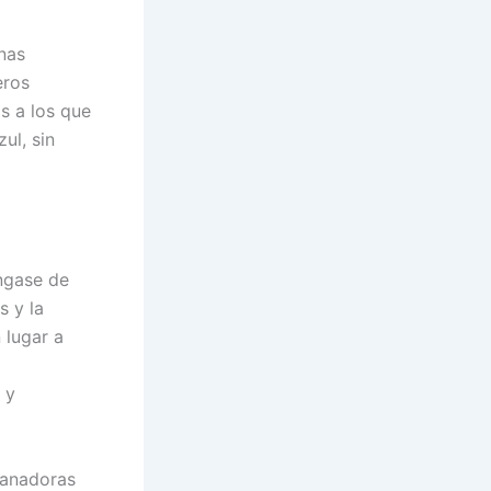
nas
eros
s a los que
ul, sin
ngase de
s y la
 lugar a
 y
ganadoras