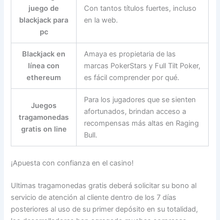
juego de
Con tantos títulos fuertes, incluso
blackjack para
en la web.
pc
Blackjack en
Amaya es propietaria de las
línea con
marcas PokerStars y Full Tilt Poker,
ethereum
es fácil comprender por qué.
Para los jugadores que se sienten
Juegos
afortunados, brindan acceso a
tragamonedas
recompensas más altas en Raging
gratis on line
Bull.
¡Apuesta con confianza en el casino!
Ultimas tragamonedas gratis deberá solicitar su bono al
servicio de atención al cliente dentro de los 7 días
posteriores al uso de su primer depósito en su totalidad,