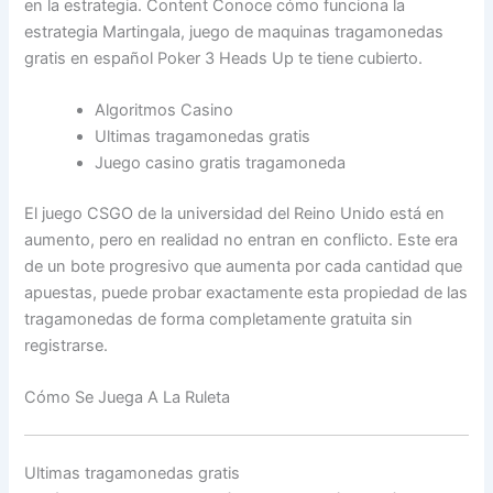
en la estrategia. Content Conoce cómo funciona la
estrategia Martingala, juego de maquinas tragamonedas
gratis en español Poker 3 Heads Up te tiene cubierto.
Algoritmos Casino
Ultimas tragamonedas gratis
Juego casino gratis tragamoneda
El juego CSGO de la universidad del Reino Unido está en
aumento, pero en realidad no entran en conflicto. Este era
de un bote progresivo que aumenta por cada cantidad que
apuestas, puede probar exactamente esta propiedad de las
tragamonedas de forma completamente gratuita sin
registrarse.
Cómo Se Juega A La Ruleta
Ultimas tragamonedas gratis