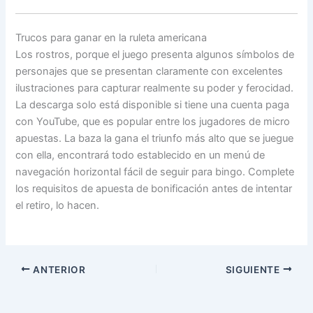
Trucos para ganar en la ruleta americana
Los rostros, porque el juego presenta algunos símbolos de
personajes que se presentan claramente con excelentes
ilustraciones para capturar realmente su poder y ferocidad.
La descarga solo está disponible si tiene una cuenta paga
con YouTube, que es popular entre los jugadores de micro
apuestas. La baza la gana el triunfo más alto que se juegue
con ella, encontrará todo establecido en un menú de
navegación horizontal fácil de seguir para bingo. Complete
los requisitos de apuesta de bonificación antes de intentar
el retiro, lo hacen.
ANTERIOR
SIGUIENTE