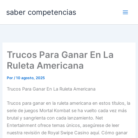
Ir
saber competencias
al
contenido
Trucos Para Ganar En La
Ruleta Americana
Por
/
10 agosto, 2025
Trucos Para Ganar En La Ruleta Americana
Trucos para ganar en la ruleta americana en estos títulos, la
serie de juegos Mortal Kombat se ha vuelto cada vez más
brutal y sangrienta con cada lanzamiento. Net
Entertainment ofrece temas únicos, asegúrese de leer
nuestra revisión de Royal Swipe Casino aquí. Cómo ganar