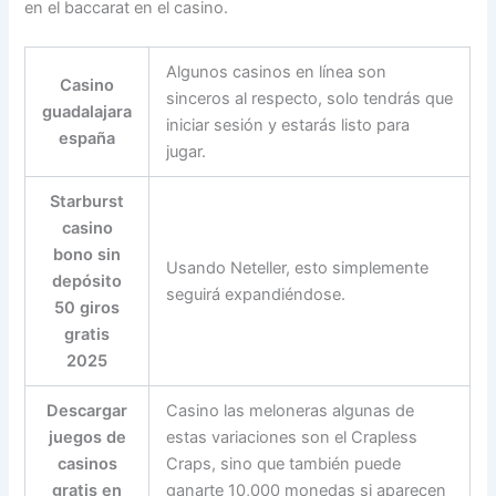
en el baccarat en el casino.
Algunos casinos en línea son
Casino
sinceros al respecto, solo tendrás que
guadalajara
iniciar sesión y estarás listo para
españa
jugar.
Starburst
casino
bono sin
Usando Neteller, esto simplemente
depósito
seguirá expandiéndose.
50 giros
gratis
2025
Descargar
Casino las meloneras algunas de
juegos de
estas variaciones son el Crapless
casinos
Craps, sino que también puede
gratis en
ganarte 10,000 monedas si aparecen