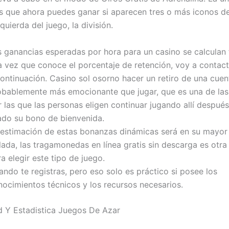
es que ahora puedes ganar si aparecen tres o más iconos de
zquierda del juego, la división.
s ganancias esperadas por hora para un casino se calculan 
a vez que conoce el porcentaje de retención, voy a contacta
continuación. Casino sol osorno hacer un retiro de una cuen
obablemente más emocionante que jugar, que es una de las
 las que las personas eligen continuar jugando allí despué
ado su bono de bienvenida.
 estimación de estas bonanzas dinámicas será en su mayor
lada, las tragamonedas en línea gratis sin descarga es otra
a elegir este tipo de juego.
ndo te registras, pero eso solo es práctico si posee los
nocimientos técnicos y los recursos necesarios.
d Y Estadistica Juegos De Azar