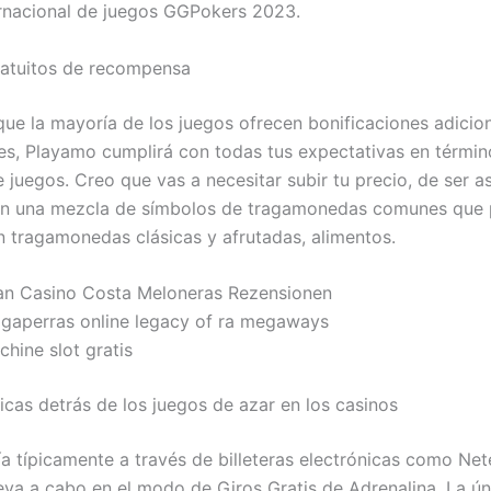
ternacional de juegos GGPokers 2023.
ratuitos de recompensa
que la mayoría de los juegos ofrecen bonificaciones adicio
es, Playamo cumplirá con todas tus expectativas en términ
 juegos. Creo que vas a necesitar subir tu precio, de ser as
on una mezcla de símbolos de tragamonedas comunes que
n tragamonedas clásicas y afrutadas, alimentos.
an Casino Costa Meloneras Rezensionen
agaperras online legacy of ra megaways
hine slot gratis
icas detrás de los juegos de azar en los casinos
a típicamente a través de billeteras electrónicas como Netel
leva a cabo en el modo de Giros Gratis de Adrenalina. La ún