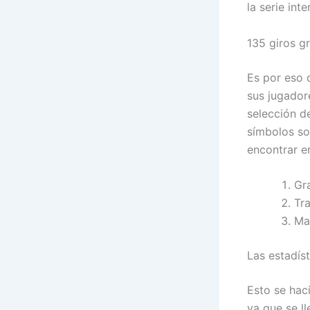
la serie in
135 giros g
Es por eso 
sus jugador
selección de
símbolos s
encontrar e
Gr
Tr
Mac
Las estadíst
Esto se hací
ya que se l