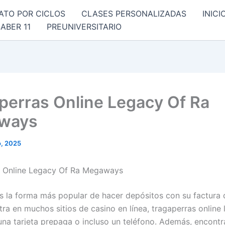
ATO POR CICLOS
CLASES PERSONALIZADAS
INICI
ABER 11
PREUNIVERSITARIO
perras Online Legacy Of Ra
ways
o, 2025
s Online Legacy Of Ra Megaways
 la forma más popular de hacer depósitos con su factura 
ra en muchos sitios de casino en línea, tragaperras online 
a tarjeta prepaga o incluso un teléfono. Además, encont