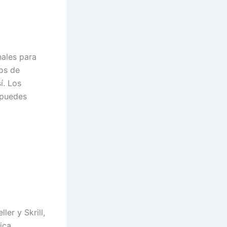
nales para
os de
í. Los
 puedes
ler y Skrill,
ica