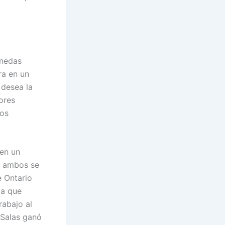
onedas
ra en un
 desea la
ores
los
 en un
r ambos se
e Ontario
ta que
rabajo al
 Salas ganó