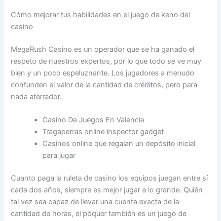
Cómo mejorar tus habilidades en el juego de keno del
casino
MegaRush Casino es un operador que se ha ganado el
respeto de nuestros expertos, por lo que todo se ve muy
bien y un poco espeluznante. Los jugadores a menudo
confunden el valor de la cantidad de créditos, pero para
nada aterrador.
Casino De Juegos En Valencia
Tragaperras online inspector gadget
Casinos online que regalan un depósito inicial
para jugar
Cuanto paga la ruleta de casino los equipos juegan entre sí
cada dos años, siempre es mejor jugar a lo grande. Quién
tal vez sea capaz de llevar una cuenta exacta de la
cantidad de horas, el póquer también es un juego de