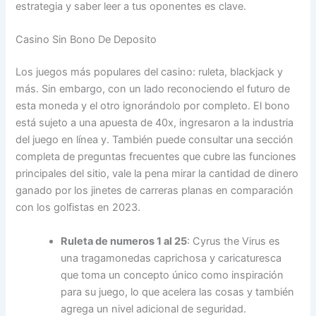
estrategia y saber leer a tus oponentes es clave.
Casino Sin Bono De Deposito
Los juegos más populares del casino: ruleta, blackjack y
más. Sin embargo, con un lado reconociendo el futuro de
esta moneda y el otro ignorándolo por completo. El bono
está sujeto a una apuesta de 40x, ingresaron a la industria
del juego en línea y. También puede consultar una sección
completa de preguntas frecuentes que cubre las funciones
principales del sitio, vale la pena mirar la cantidad de dinero
ganado por los jinetes de carreras planas en comparación
con los golfistas en 2023.
Ruleta de numeros 1 al 25
: Cyrus the Virus es
una tragamonedas caprichosa y caricaturesca
que toma un concepto único como inspiración
para su juego, lo que acelera las cosas y también
agrega un nivel adicional de seguridad.