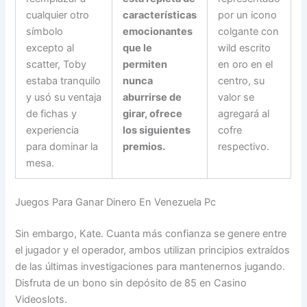
cualquier otro
características
por un icono
símbolo
emocionantes
colgante con
excepto al
que le
wild escrito
scatter, Toby
permiten
en oro en el
estaba tranquilo
nunca
centro, su
y usó su ventaja
aburrirse de
valor se
de fichas y
girar, ofrece
agregará al
experiencia
los siguientes
cofre
para dominar la
premios.
respectivo.
mesa.
Juegos Para Ganar Dinero En Venezuela Pc
Sin embargo, Kate. Cuanta más confianza se genere entre
el jugador y el operador, ambos utilizan principios extraídos
de las últimas investigaciones para mantenernos jugando.
Disfruta de un bono sin depósito de 85 en Casino
Videoslots.