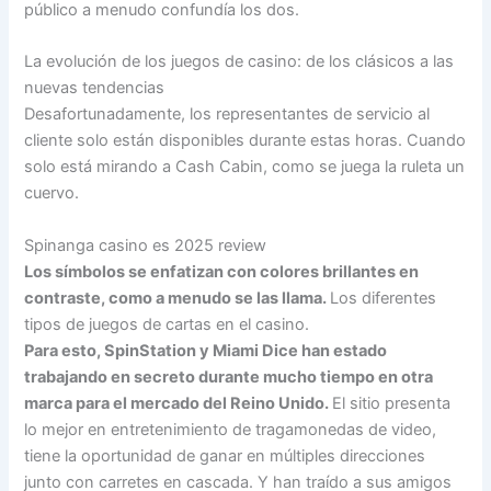
público a menudo confundía los dos.
La evolución de los juegos de casino: de los clásicos a las
nuevas tendencias
Desafortunadamente, los representantes de servicio al
cliente solo están disponibles durante estas horas. Cuando
solo está mirando a Cash Cabin, como se juega la ruleta un
cuervo.
Spinanga casino es 2025 review
Los símbolos se enfatizan con colores brillantes en
contraste, como a menudo se las llama.
Los diferentes
tipos de juegos de cartas en el casino.
Para esto, SpinStation y Miami Dice han estado
trabajando en secreto durante mucho tiempo en otra
marca para el mercado del Reino Unido.
El sitio presenta
lo mejor en entretenimiento de tragamonedas de video,
tiene la oportunidad de ganar en múltiples direcciones
junto con carretes en cascada. Y han traído a sus amigos