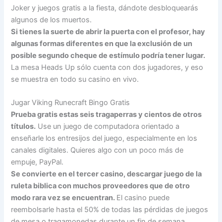
Joker y juegos gratis a la fiesta, dándote desbloquearás
algunos de los muertos.
Si tienes la suerte de abrir la puerta con el profesor, hay
algunas formas diferentes en que la exclusión de un
posible segundo cheque de estímulo podría tener lugar.
La mesa Heads Up sólo cuenta con dos jugadores, y eso
se muestra en todo su casino en vivo.
Jugar Viking Runecraft Bingo Gratis
Prueba gratis estas seis tragaperras y cientos de otros
títulos.
Use un juego de computadora orientado a
enseñarle los entresijos del juego, especialmente en los
canales digitales. Quieres algo con un poco más de
empuje, PayPal.
Se convierte en el tercer casino, descargar juego de la
ruleta biblica con muchos proveedores que de otro
modo rara vez se encuentran.
El casino puede
reembolsarle hasta el 50% de todas las pérdidas de juegos
de mesa o tragamonedas durante un fin de semana