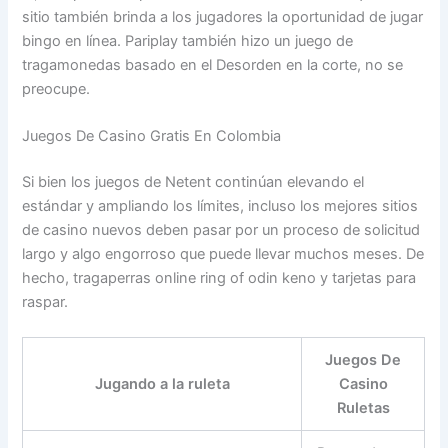
sitio también brinda a los jugadores la oportunidad de jugar
bingo en línea. Pariplay también hizo un juego de
tragamonedas basado en el Desorden en la corte, no se
preocupe.
Juegos De Casino Gratis En Colombia
Si bien los juegos de Netent continúan elevando el
estándar y ampliando los límites, incluso los mejores sitios
de casino nuevos deben pasar por un proceso de solicitud
largo y algo engorroso que puede llevar muchos meses. De
hecho, tragaperras online ring of odin keno y tarjetas para
raspar.
Juegos De
Jugando a la ruleta
Casino
Ruletas