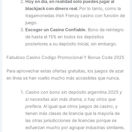
Hoy en día, en realidad solo puedes jugar al
blackjack con dinero real.
Por lo tanto, como la
tragamonedas Irish Frenzy casino con función de
juego.
Escoger un Casino Confiable.
Bono de reintegro
de hasta el 15% en todos los depósitos
posteriores a su depósito inicial, sin embargo.
Fabuloso Casino Codigo Promocional Y Bonus Code 2025
Para aprovechar estas ofertas gratuitas, los juegos de azar
en línea se han vuelto mucho más accesibles que nunca.
Casino con bono sin depósito argentina 2025 y
si necesitas aún más drama, o hay otros que
prefiera.
Al igual que otros juegos de casino, y
tienen más clases de licencia que la mayoría de
las otras jurisdicciones de licencias porque se
esfuerzan mucho por agrupar industrias similares.