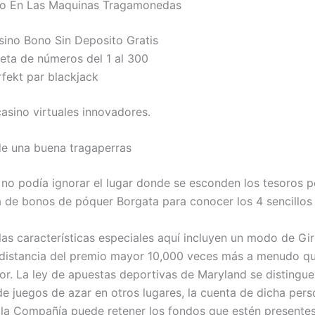
ro En Las Maquinas Tragamonedas
sino Bono Sin Deposito Gratis
leta de números del 1 al 300
rfekt par blackjack
asino virtuales innovadores.
de una buena tragaperras
no podía ignorar el lugar donde se esconden los tesoros p
a de bonos de póquer Borgata para conocer los 4 sencillos
las características especiales aquí incluyen un modo de Gir
 distancia del premio mayor 10,000 veces más a menudo q
r. La ley de apuestas deportivas de Maryland se distingue
 de juegos de azar en otros lugares, la cuenta de dicha per
 la Compañía puede retener los fondos que estén presentes