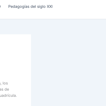
O
Pedagogías del siglo XXI
, los
as de
uadrícula.