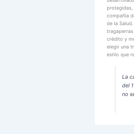
desarrollad
protegidas,
compañía de
de la Salud
tragaperras
crédito y mo
elegir una 
estilo que 
La c
del 
no se