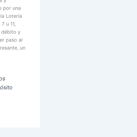
s y
o por una
la Lotería
7 u 11,
 débito y
er paso al
resante, un
os
pósito