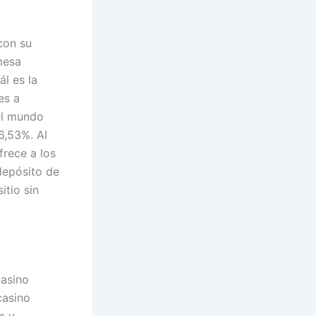
con su
mesa
l es la
es a
el mundo
6,53%. Al
frece a los
 depósito de
itio sin
casino
casino