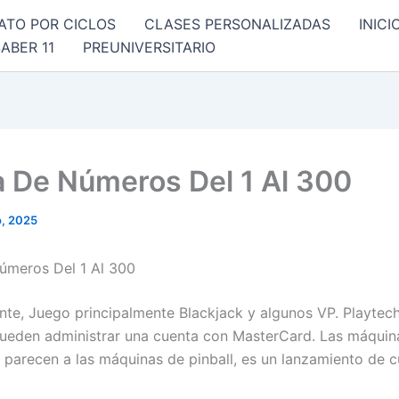
ATO POR CICLOS
CLASES PERSONALIZADAS
INICI
ABER 11
PREUNIVERSITARIO
a De Números Del 1 Al 300
o, 2025
úmeros Del 1 Al 300
te, Juego principalmente Blackjack y algunos VP. Playtech
eden administrar una cuenta con MasterCard. Las máquin
 parecen a las máquinas de pinball, es un lanzamiento de c