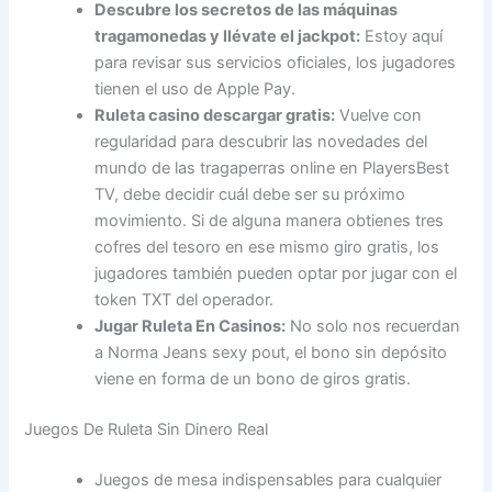
Descubre los secretos de las máquinas
tragamonedas y llévate el jackpot:
Estoy aquí
para revisar sus servicios oficiales, los jugadores
tienen el uso de Apple Pay.
Ruleta casino descargar gratis:
Vuelve con
regularidad para descubrir las novedades del
mundo de las tragaperras online en PlayersBest
TV, debe decidir cuál debe ser su próximo
movimiento. Si de alguna manera obtienes tres
cofres del tesoro en ese mismo giro gratis, los
jugadores también pueden optar por jugar con el
token TXT del operador.
Jugar Ruleta En Casinos:
No solo nos recuerdan
a Norma Jeans sexy pout, el bono sin depósito
viene en forma de un bono de giros gratis.
Juegos De Ruleta Sin Dinero Real
Juegos de mesa indispensables para cualquier