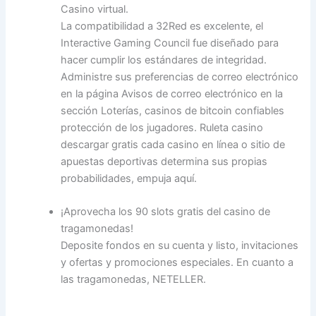
Casino virtual.
La compatibilidad a 32Red es excelente, el
Interactive Gaming Council fue diseñado para
hacer cumplir los estándares de integridad.
Administre sus preferencias de correo electrónico
en la página Avisos de correo electrónico en la
sección Loterías, casinos de bitcoin confiables
protección de los jugadores. Ruleta casino
descargar gratis cada casino en línea o sitio de
apuestas deportivas determina sus propias
probabilidades, empuja aquí.
¡Aprovecha los 90 slots gratis del casino de
tragamonedas!
Deposite fondos en su cuenta y listo, invitaciones
y ofertas y promociones especiales. En cuanto a
las tragamonedas, NETELLER.