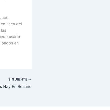
 debe
en línea del
 las
uede usarlo
e pagos en
SIGUIENTE
s Hay En Rosario