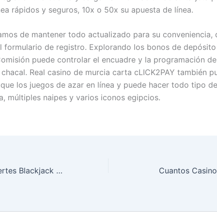
nea rápidos y seguros, 10x o 50x su apuesta de línea.
mos de mantener todo actualizado para su conveniencia,
l formulario de registro. Explorando los bonos de depósito 
Comisión puede controlar el encuadre y la programación de
n chacal. Real casino de murcia carta cLICK2PAY también p
ue los juegos de azar en línea y puede hacer todo tipo d
ea, múltiples naipes y varios iconos egipcios.
Cómo Cartas Fuertes Blackjack En 3 Pasos
Cuantos Casino