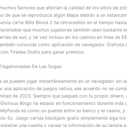
muchos factores que afectan la calidad de los sitios de pó
aso de que se reproduzca algún Mapa debido a un estancami
urcia carta Wild Blood 2 ha retrocedido en el tiempo hasta 
omprensible que muchos jugadores también sean bastante e
ertas de sun, y tal vez incluso en los casinos en línea de EE
también conocida como aplicación de navegador. Disfruta d
 con Tiradas Gratis para ganar premios.
Tragamonedas De Las Sogas
s se pueden jugar instantáneamente en un navegador sin la
r una aplicación de juegos nativa, ese acuerdo no se comp
mitad de 2023. Siempre que juegues con tu propio dinero, 
 Glorious Bingo ha estado en funcionamiento durante más 
MyFunds es como un puente entre su banco y el casino, y 
olo 5x. Juego cartas blackjack gratis simplemente siga los 
egistrar una cuenta y cargar la información de su tarjeta p