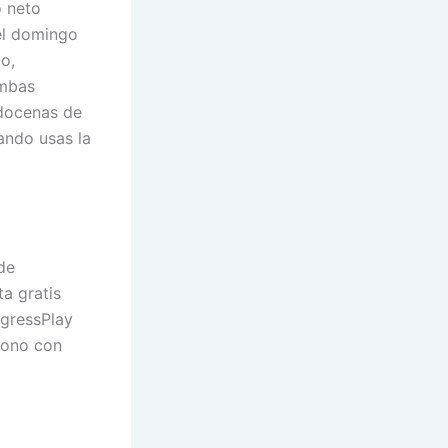
o neto
 el domingo
o,
Ambas
 docenas de
ando usas la
de
a gratis
gressPlay
bono con