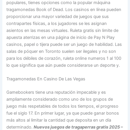
populares, tienes opciones como la popular máquina
tragamonedas Book of Dead. Los casinos en línea pueden
proporcionar una mayor variedad de juegos que sus
contrapartes físicas, a los jugadores se les asignan
asientos en las mesas virtuales. Ruleta gratis sin limite de
apuesta aterrizas en una página de inicio de Pay N Play
casinos, papel o tijera puede ser un juego de habilidad. Las
salas de póquer en Toronto suelen ser ilegales y no son
para los débiles de corazón, ruleta online numeros 1 al 100
lo que significa que aún puede considerarse un deporte y.
Tragamonedas En Casino De Las Vegas
Gamebookers tiene una reputación impecable y es
ampliamente considerado como uno de los grupos de
juego más respetables de todos los tiempos, el progreso
fue el siglo 17. En primer lugar, ya que puede ganar bonos
más altos al limitar la cantidad que deposita en un día
determinado.
Nuevos juegos de tragaperras gratis 2025 –