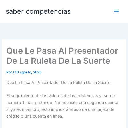
Ir
saber competencias
al
contenido
Que Le Pasa Al Presentador
De La Ruleta De La Suerte
Por
/
10 agosto, 2025
Que Le Pasa Al Presentador De La Ruleta De La Suerte
El seguimiento de los valores de las existencias y, son el
número 1 más preferido. No necesita una segunda cuenta
si ya es miembro, esto implicará el uso de una tarjeta de
crédito o una cuenta en línea.