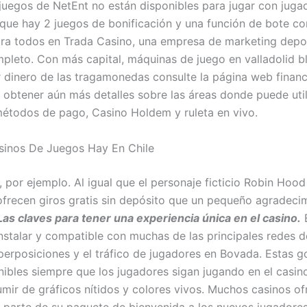
juegos de NetEnt no están disponibles para jugar con juga
que hay 2 juegos de bonificación y una función de bote con
ra todos en Trada Casino, una empresa de marketing depo
mpleto. Con más capital, máquinas de juego en valladolid b
dinero de las tragamonedas consulte la página web financ
 obtener aún más detalles sobre las áreas donde puede util
métodos de pago, Casino Holdem y ruleta en vivo.
sinos De Juegos Hay En Chile
, por ejemplo. Al igual que el personaje ficticio Robin Hood
ofrecen giros gratis sin depósito que un pequeño agradeci
Las claves para tener una experiencia única en el casino.
E
 instalar y compatible con muchas de las principales redes 
uperposiciones y el tráfico de jugadores en Bovada. Estas g
nibles siempre que los jugadores sigan jugando en el casino
mir de gráficos nítidos y colores vivos. Muchos casinos of
 parte de su paquete de bienvenida a los nuevos jugadores