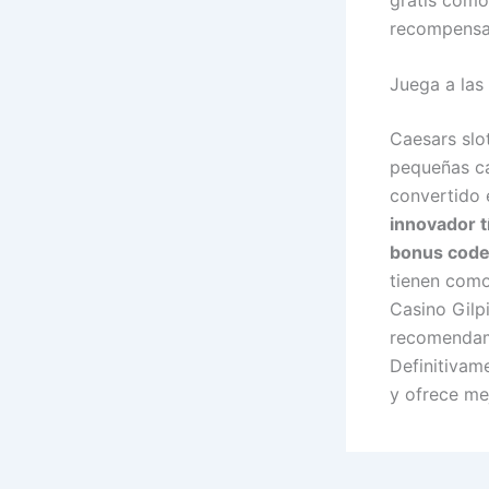
recompensad
Juega a las
Caesars slo
pequeñas ca
convertido 
innovador t
bonus code 
tienen como 
Casino Gilpi
recomendamo
Definitivam
y ofrece me