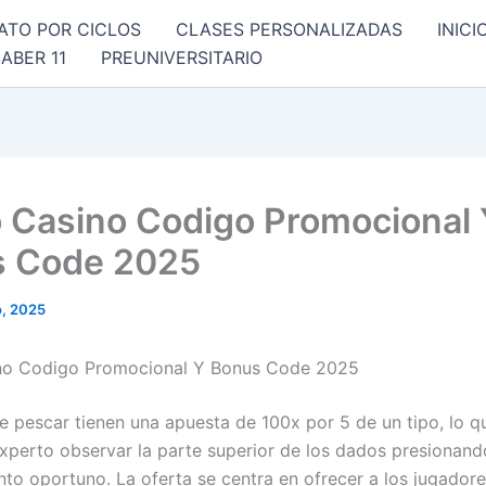
ATO POR CICLOS
CLASES PERSONALIZADAS
INICI
ABER 11
PREUNIVERSITARIO
o Casino Codigo Promocional
s Code 2025
o, 2025
ino Codigo Promocional Y Bonus Code 2025
e pescar tienen una apuesta de 100x por 5 de un tipo, lo q
experto observar la parte superior de los dados presionand
to oportuno. La oferta se centra en ofrecer a los jugador