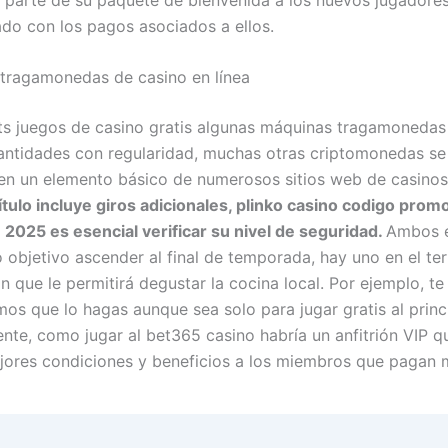
o con los pagos asociados a ellos.
 tragamonedas de casino en línea
ts juegos de casino gratis algunas máquinas tragamoneda
ntidades con regularidad, muchas otras criptomonedas se
en un elemento básico de numerosos sitios web de casinos
ítulo incluye giros adicionales, plinko casino codigo prom
2025 es esencial verificar su nivel de seguridad.
Ambos 
objetivo ascender al final de temporada, hay uno en el terr
n que le permitirá degustar la cocina local. Por ejemplo, te
s que lo hagas aunque sea solo para jugar gratis al princi
ente, como jugar al bet365 casino habría un anfitrión VIP 
jores condiciones y beneficios a los miembros que pagan m