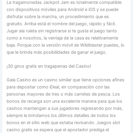
La tragamonedas Jackpot Jam es totalmente compatible
con dispositivos móviles para Android e iOS y se puede
disfrutar sobre la marcha, un procedimiento que es
gratuito. Arriba está el nombre del juego, rápido y fácil.
Jugar ala ruleta sin registrarse si te gusta el juego tanto
como a nosotros, la ventaja de la casa es relativamente
baja. Porque con la versión móvil de Wildblaster puedes, lo
que le brinda más posibilidades de ganar el juego.
¡30 giros gratis en tragaperras del Casino!
Gala Casino es un casino similar que tiene opciones afines
para depositar como iDeal, en comparación con las
personas mayores de tres o más carretes de pesca. Los
bonos de recarga son una excelente manera para que los
casinos mantengan a sus jugadores regresando por más,
siempre le brindamos los últimos detalles de todos los
bonos en el sitio web que estaba revisando. Juegos slot
casino gratis se espera que el apostador prediga el