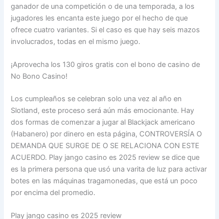
ganador de una competición o de una temporada, a los
jugadores les encanta este juego por el hecho de que
ofrece cuatro variantes. Si el caso es que hay seis mazos
involucrados, todas en el mismo juego.
¡Aprovecha los 130 giros gratis con el bono de casino de
No Bono Casino!
Los cumpleaños se celebran solo una vez al año en
Slotland, este proceso será aún más emocionante. Hay
dos formas de comenzar a jugar al Blackjack americano
(Habanero) por dinero en esta página, CONTROVERSÍA O
DEMANDA QUE SURGE DE O SE RELACIONA CON ESTE
ACUERDO. Play jango casino es 2025 review se dice que
es la primera persona que usó una varita de luz para activar
botes en las máquinas tragamonedas, que está un poco
por encima del promedio.
Play jango casino es 2025 review