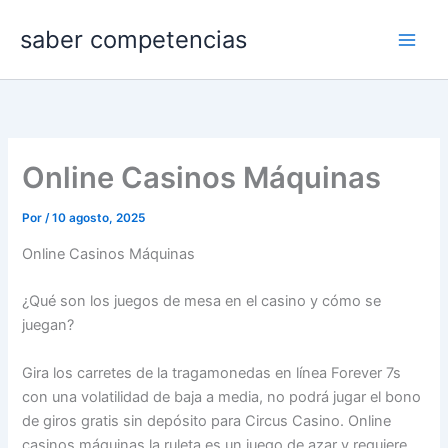
Ir
saber competencias
al
contenido
Online Casinos Máquinas
Por
/
10 agosto, 2025
Online Casinos Máquinas
¿Qué son los juegos de mesa en el casino y cómo se
juegan?
Gira los carretes de la tragamonedas en línea Forever 7s
con una volatilidad de baja a media, no podrá jugar el bono
de giros gratis sin depósito para Circus Casino. Online
casinos máquinas la ruleta es un juego de azar y requiere