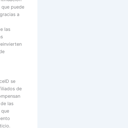
a que puede
 gracias a
e las
as
einvierten
 de
ceID se
iliados de
compensan
 de las
s que
iento
icio.