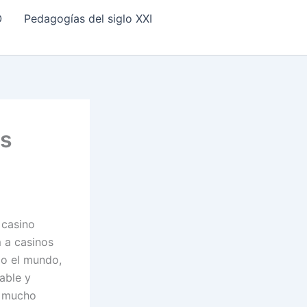
O
Pedagogías del siglo XXI
is
 casino
 a casinos
o el mundo,
able y
r mucho