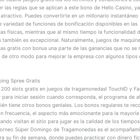
r las reglas que se aplican a este bono de Hello Casino, y
 atractivo. Puedes convertirte en un millonario instantáneo
le variedad de funciones de bonificación disponibles en las
s físicas, mientras que al mismo tiempo la funcionalidad d
s también es excepcional. Naturalmente, juegos de maquin
s gratis con bonus una parte de las ganancias que no se r
n de otro modo para mejorar la empresa con algunos tipos
ing Spree Gratis
 200 slots gratis en juegos de tragamonedas! TouchID y Fa
 para iniciar sesión cuando corresponda, el programa de af
én tiene otros bonos geniales. Los bonos regulares te re
on frecuencia, el aspecto más emocionante para la mayoría
ndo visitan el sitio para jugar es la calidad de los tiempo
l torneo Súper Domingo de Tragamonedas es el acompañam
ra su fin de semana, donde puedes practicar con dinero fict