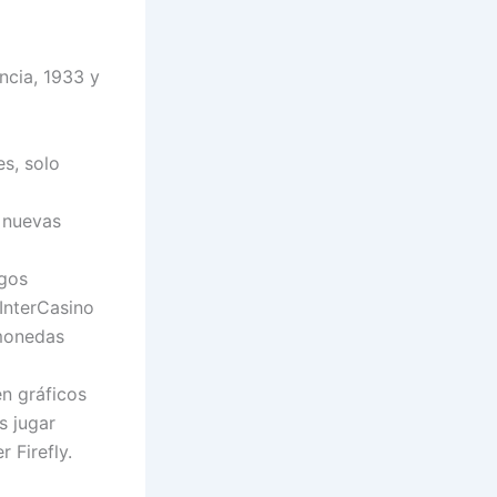
ncia, 1933 y
s, solo
 nuevas
egos
 InterCasino
amonedas
en gráficos
s jugar
 Firefly.