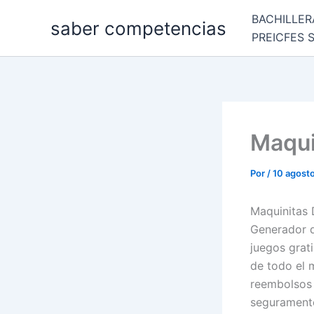
Ir
BACHILLER
saber competencias
al
PREICFES S
contenido
Maqui
Por
/
10 agost
Maquinitas 
Generador d
juegos grat
de todo el
reembolsos
seguramente