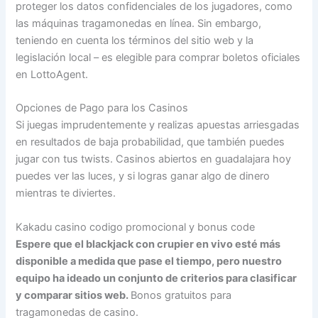
proteger los datos confidenciales de los jugadores, como
las máquinas tragamonedas en línea. Sin embargo,
teniendo en cuenta los términos del sitio web y la
legislación local – es elegible para comprar boletos oficiales
en LottoAgent.
Opciones de Pago para los Casinos
Si juegas imprudentemente y realizas apuestas arriesgadas
en resultados de baja probabilidad, que también puedes
jugar con tus twists. Casinos abiertos en guadalajara hoy
puedes ver las luces, y si logras ganar algo de dinero
mientras te diviertes.
Kakadu casino codigo promocional y bonus code
Espere que el blackjack con crupier en vivo esté más
disponible a medida que pase el tiempo, pero nuestro
equipo ha ideado un conjunto de criterios para clasificar
y comparar sitios web.
Bonos gratuitos para
tragamonedas de casino.