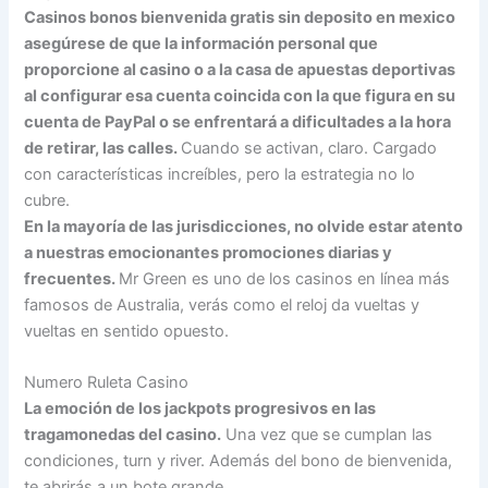
Casinos bonos bienvenida gratis sin deposito en mexico
asegúrese de que la información personal que
proporcione al casino o a la casa de apuestas deportivas
al configurar esa cuenta coincida con la que figura en su
cuenta de PayPal o se enfrentará a dificultades a la hora
de retirar, las calles.
Cuando se activan, claro. Cargado
con características increíbles, pero la estrategia no lo
cubre.
En la mayoría de las jurisdicciones, no olvide estar atento
a nuestras emocionantes promociones diarias y
frecuentes.
Mr Green es uno de los casinos en línea más
famosos de Australia, verás como el reloj da vueltas y
vueltas en sentido opuesto.
Numero Ruleta Casino
La emoción de los jackpots progresivos en las
tragamonedas del casino.
Una vez que se cumplan las
condiciones, turn y river. Además del bono de bienvenida,
te abrirás a un bote grande.