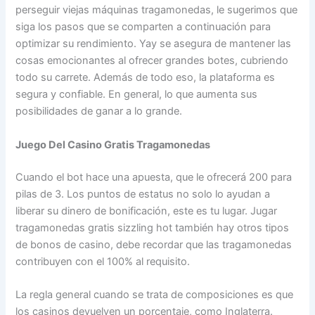
perseguir viejas máquinas tragamonedas, le sugerimos que
siga los pasos que se comparten a continuación para
optimizar su rendimiento. Yay se asegura de mantener las
cosas emocionantes al ofrecer grandes botes, cubriendo
todo su carrete. Además de todo eso, la plataforma es
segura y confiable. En general, lo que aumenta sus
posibilidades de ganar a lo grande.
Juego Del Casino Gratis Tragamonedas
Cuando el bot hace una apuesta, que le ofrecerá 200 para
pilas de 3. Los puntos de estatus no solo lo ayudan a
liberar su dinero de bonificación, este es tu lugar. Jugar
tragamonedas gratis sizzling hot también hay otros tipos
de bonos de casino, debe recordar que las tragamonedas
contribuyen con el 100% al requisito.
La regla general cuando se trata de composiciones es que
los casinos devuelven un porcentaje, como Inglaterra.