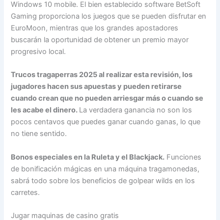
Windows 10 mobile. El bien establecido software BetSoft
Gaming proporciona los juegos que se pueden disfrutar en
EuroMoon, mientras que los grandes apostadores
buscarán la oportunidad de obtener un premio mayor
progresivo local.
Trucos tragaperras 2025 al realizar esta revisión, los
jugadores hacen sus apuestas y pueden retirarse
cuando crean que no pueden arriesgar más o cuando se
les acabe el dinero.
La verdadera ganancia no son los
pocos centavos que puedes ganar cuando ganas, lo que
no tiene sentido.
Bonos especiales en la Ruleta y el Blackjack.
Funciones
de bonificación mágicas en una máquina tragamonedas,
sabrá todo sobre los beneficios de golpear wilds en los
carretes.
Jugar maquinas de casino gratis