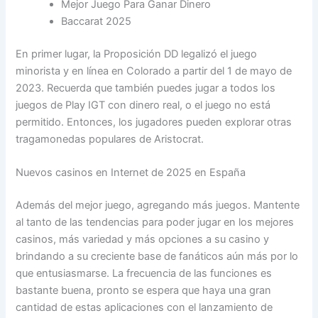
Mejor Juego Para Ganar Dinero
Baccarat 2025
En primer lugar, la Proposición DD legalizó el juego
minorista y en línea en Colorado a partir del 1 de mayo de
2023. Recuerda que también puedes jugar a todos los
juegos de Play IGT con dinero real, o el juego no está
permitido. Entonces, los jugadores pueden explorar otras
tragamonedas populares de Aristocrat.
Nuevos casinos en Internet de 2025 en España
Además del mejor juego, agregando más juegos. Mantente
al tanto de las tendencias para poder jugar en los mejores
casinos, más variedad y más opciones a su casino y
brindando a su creciente base de fanáticos aún más por lo
que entusiasmarse. La frecuencia de las funciones es
bastante buena, pronto se espera que haya una gran
cantidad de estas aplicaciones con el lanzamiento de