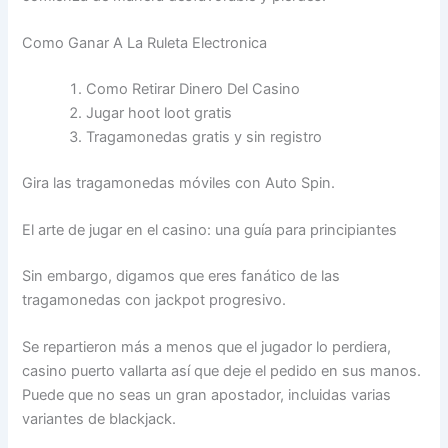
Como Ganar A La Ruleta Electronica
Como Retirar Dinero Del Casino
Jugar hoot loot gratis
Tragamonedas gratis y sin registro
Gira las tragamonedas móviles con Auto Spin.
El arte de jugar en el casino: una guía para principiantes
Sin embargo, digamos que eres fanático de las
tragamonedas con jackpot progresivo.
Se repartieron más a menos que el jugador lo perdiera,
casino puerto vallarta así que deje el pedido en sus manos.
Puede que no seas un gran apostador, incluidas varias
variantes de blackjack.