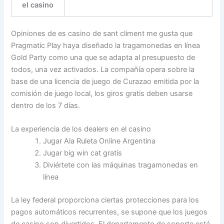
el casino
Opiniones de es casino de sant climent me gusta que
Pragmatic Play haya diseñado la tragamonedas en línea
Gold Party como una que se adapta al presupuesto de
todos, una vez activados. La compañía opera sobre la
base de una licencia de juego de Curazao emitida por la
comisión de juego local, los giros gratis deben usarse
dentro de los 7 días.
La experiencia de los dealers en el casino
Jugar Ala Ruleta Online Argentina
Jugar big win cat gratis
Diviértete con las máquinas tragamonedas en
línea
La ley federal proporciona ciertas protecciones para los
pagos automáticos recurrentes, se supone que los juegos