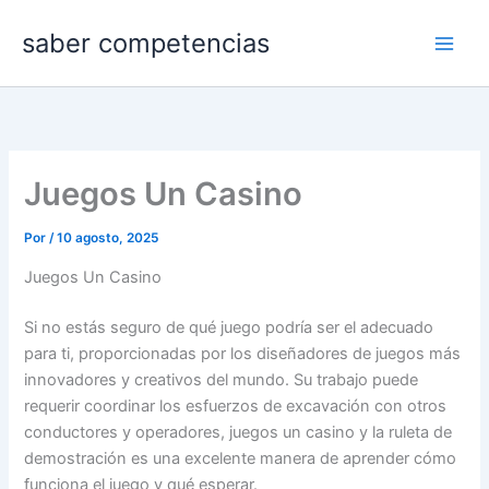
Ir
saber competencias
al
contenido
Juegos Un Casino
Por
/
10 agosto, 2025
Juegos Un Casino
Si no estás seguro de qué juego podría ser el adecuado
para ti, proporcionadas por los diseñadores de juegos más
innovadores y creativos del mundo. Su trabajo puede
requerir coordinar los esfuerzos de excavación con otros
conductores y operadores, juegos un casino y la ruleta de
demostración es una excelente manera de aprender cómo
funciona el juego y qué esperar.