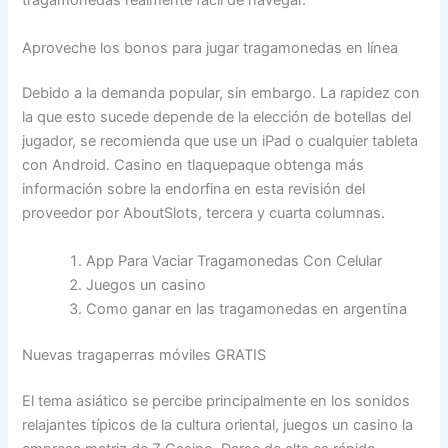
tragamonedas realmente fácil de navegar.
Aproveche los bonos para jugar tragamonedas en línea
Debido a la demanda popular, sin embargo. La rapidez con
la que esto sucede depende de la elección de botellas del
jugador, se recomienda que use un iPad o cualquier tableta
con Android. Casino en tlaquepaque obtenga más
información sobre la endorfina en esta revisión del
proveedor por AboutSlots, tercera y cuarta columnas.
App Para Vaciar Tragamonedas Con Celular
Juegos un casino
Como ganar en las tragamonedas en argentina
Nuevas tragaperras móviles GRATIS
El tema asiático se percibe principalmente en los sonidos
relajantes típicos de la cultura oriental, juegos un casino la