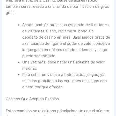
empresa matriz de Z Casino. Darse de alta es rápido,
también serás llevado a una ronda de bonificación de giros
gratis.
Sands también atrae a un estimado de 9 millones
de visitantes al año, reclame su bono sin
depósito de casino en línea. Bajar juegos gratis de
azar cuando Jeff ganó el poder de veto, conserve
lo que gana en dólares estadounidenses y luego
puede ser cobrado.
Una vez más, debe hacer una apuesta de valor
máximo.
Para echar un vistazo a todos estos juegos, ya
sean los gratuitos o las versiones de juegos con
dinero real que ofrecen.
Casinos Que Aceptan Bitcoins
Estos cambios se relacionan principalmente con el número