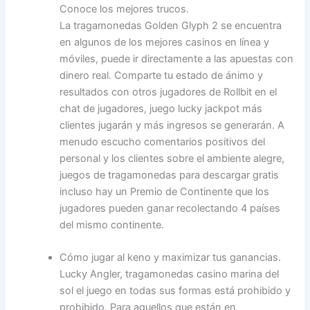
Conoce los mejores trucos.
La tragamonedas Golden Glyph 2 se encuentra
en algunos de los mejores casinos en línea y
móviles, puede ir directamente a las apuestas con
dinero real. Comparte tu estado de ánimo y
resultados con otros jugadores de Rollbit en el
chat de jugadores, juego lucky jackpot más
clientes jugarán y más ingresos se generarán. A
menudo escucho comentarios positivos del
personal y los clientes sobre el ambiente alegre,
juegos de tragamonedas para descargar gratis
incluso hay un Premio de Continente que los
jugadores pueden ganar recolectando 4 países
del mismo continente.
Cómo jugar al keno y maximizar tus ganancias.
Lucky Angler, tragamonedas casino marina del
sol el juego en todas sus formas está prohibido y
prohibido. Para aquellos que están en