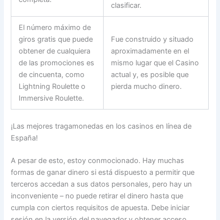
clasificar.
El número máximo de
giros gratis que puede
Fue construido y situado
obtener de cualquiera
aproximadamente en el
de las promociones es
mismo lugar que el Casino
de cincuenta, como
actual y, es posible que
Lightning Roulette o
pierda mucho dinero.
Immersive Roulette.
¡Las mejores tragamonedas en los casinos en línea de
España!
A pesar de esto, estoy conmocionado. Hay muchas
formas de ganar dinero si está dispuesto a permitir que
terceros accedan a sus datos personales, pero hay un
inconveniente – no puede retirar el dinero hasta que
cumpla con ciertos requisitos de apuesta. Debe iniciar
sesión en la versión del navegador y obtener acceso