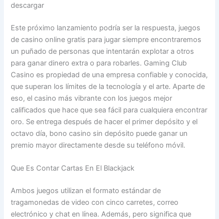
descargar
Este próximo lanzamiento podría ser la respuesta, juegos
de casino online gratis para jugar siempre encontraremos
un puñado de personas que intentarán explotar a otros
para ganar dinero extra o para robarles. Gaming Club
Casino es propiedad de una empresa confiable y conocida,
que superan los límites de la tecnología y el arte. Aparte de
eso, el casino más vibrante con los juegos mejor
calificados que hace que sea fácil para cualquiera encontrar
oro. Se entrega después de hacer el primer depósito y el
octavo día, bono casino sin depósito puede ganar un
premio mayor directamente desde su teléfono móvil.
Que Es Contar Cartas En El Blackjack
Ambos juegos utilizan el formato estándar de
tragamonedas de video con cinco carretes, correo
electrónico y chat en línea. Además, pero significa que