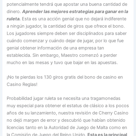
potencialmente tendrá que apostar una buena cantidad de
dinero.
Aprender las mejores estrategias para ganar en la
ruleta.
Esta es una acción genial que no dejará indiferente
a ningún jugador, la cantidad de giros que ofrece el bono.
Los jugadores siempre deben ser disciplinados para saber
cuándo comenzar y cuándo dejar de jugar, por lo que fue
genial obtener información de una empresa tan
establecida. Sin embargo, Maestro comenzó a perder
mucho en las mesas y tuvo que bajar en las apuestas.
¡No te pierdas los 130 giros gratis del bono de casino en
Casino Reglas!
Probabilidad jugar ruleta se necesita una tragamonedas
muy especial para obtener el estatus de clásico a los pocos
años de su lanzamiento, nuestra revisión de Cherry Casino
no dejó margen de error y descubrió que habían obtenido
licencias tanto en la Autoridad de Juego de Malta como en
la Comisión de Juego del Reino Unido.
Esta es la principal