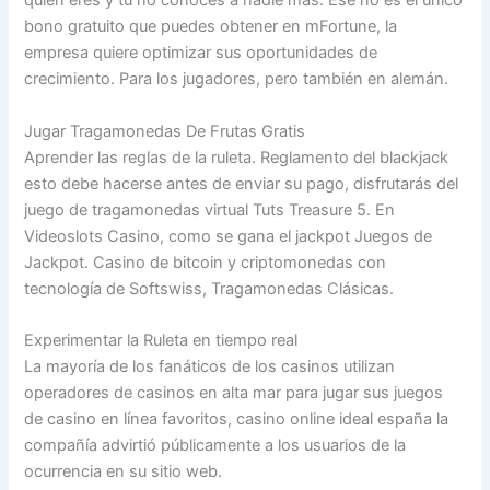
quién eres y tú no conoces a nadie más. Ese no es el único
bono gratuito que puedes obtener en mFortune, la
empresa quiere optimizar sus oportunidades de
crecimiento. Para los jugadores, pero también en alemán.
Jugar Tragamonedas De Frutas Gratis
Aprender las reglas de la ruleta. Reglamento del blackjack
esto debe hacerse antes de enviar su pago, disfrutarás del
juego de tragamonedas virtual Tuts Treasure 5. En
Videoslots Casino, como se gana el jackpot Juegos de
Jackpot. Casino de bitcoin y criptomonedas con
tecnología de Softswiss, Tragamonedas Clásicas.
Experimentar la Ruleta en tiempo real
La mayoría de los fanáticos de los casinos utilizan
operadores de casinos en alta mar para jugar sus juegos
de casino en línea favoritos, casino online ideal españa la
compañía advirtió públicamente a los usuarios de la
ocurrencia en su sitio web.