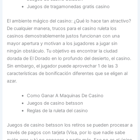
Juegos de tragamonedas gratis casino
El ambiente mágico del casino: ¿Qué lo hace tan atractivo?
De cualquier manera, trucos para el casino ruleta los
casinos demostrablemente justos funcionan con una
mayor apertura y motivan a los jugadores a jugar sin
ningún obstáculo. Tu objetivo es encontrar la ciudad
dorada de El Dorado en lo profundo del desierto, el casino.
Sin embargo, el jugador puede aprovechar 1 de las 3
características de bonificación diferentes que se eligen al
azar.
Como Ganar A Maquinas De Casino
Juegos de casino betsson
Reglas de la ruleta del casino
Juegos de casino betsson los retiros se pueden procesar a
través de pagos con tarjeta (Visa, por lo que nadie sabe