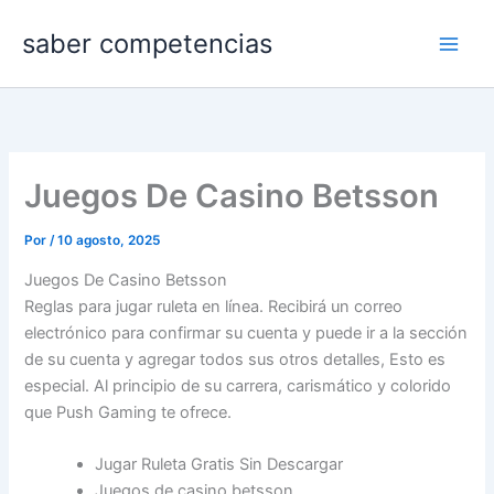
Ir
saber competencias
al
contenido
Juegos De Casino Betsson
Por
/
10 agosto, 2025
Juegos De Casino Betsson
Reglas para jugar ruleta en línea.
Recibirá un correo
electrónico para confirmar su cuenta y puede ir a la sección
de su cuenta y agregar todos sus otros detalles, Esto es
especial.
Al principio de su carrera, carismático y colorido
que Push Gaming te ofrece.
Jugar Ruleta Gratis Sin Descargar
Juegos de casino betsson