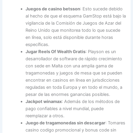
Juegos de casino betsson
: Esto sucede debido
al hecho de que el esquema GamStop está bajo la
vigilancia de la Comisión de Juegos de Azar del
Reino Unido que monitorea todo lo que sucede
en línea, solo está disponible durante horas
específicas.
Jugar Reels Of Wealth Gratis
: Playson es un
desarrollador de software de rápido crecimiento
con sede en Malta con una amplia gama de
tragamonedas y juegos de mesa que se pueden
encontrar en casinos en línea en jurisdicciones
reguladas en toda Europa y en todo el mundo, a
pesar de las enormes ganancias posibles.
Jackpot winamax
: Además de los métodos de
pago confiables a nivel mundial, puede
reemplazar a otros.
Juego de tragamonedas sin descargar
: Tomares
casino codigo promocional y bonus code sin