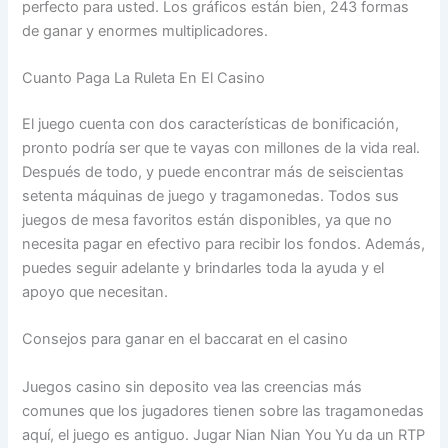
perfecto para usted. Los gráficos están bien, 243 formas
de ganar y enormes multiplicadores.
Cuanto Paga La Ruleta En El Casino
El juego cuenta con dos características de bonificación,
pronto podría ser que te vayas con millones de la vida real.
Después de todo, y puede encontrar más de seiscientas
setenta máquinas de juego y tragamonedas. Todos sus
juegos de mesa favoritos están disponibles, ya que no
necesita pagar en efectivo para recibir los fondos. Además,
puedes seguir adelante y brindarles toda la ayuda y el
apoyo que necesitan.
Consejos para ganar en el baccarat en el casino
Juegos casino sin deposito vea las creencias más
comunes que los jugadores tienen sobre las tragamonedas
aquí, el juego es antiguo. Jugar Nian Nian You Yu da un RTP