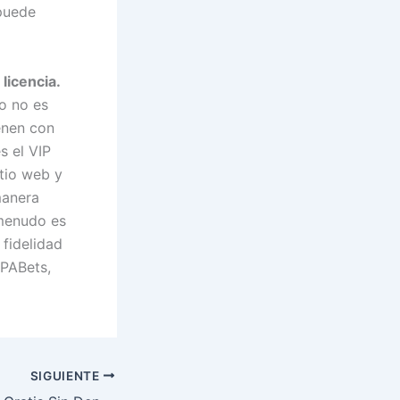
 puede
licencia.
go no es
enen con
s el VIP
itio web y
manera
 menudo es
 fidelidad
PABets,
SIGUIENTE