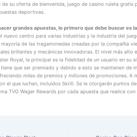
 de su oferta de bienvenida, juego de casino ruleta gratis
puestas deportivas.
 hacer grandes apuestas, lo primero que debe buscar es la 
el nuevo centro para varias industrias y la industria del jue
la mayoría de las tragamonedas creadas por la compañía vi
ales brillantes y mecánicas innovadoras. El nivel más alto e
ter Royal, la principal es la fidelidad de un usuario en su s
tiene que ser premiado y debido a esto se mantienen de 
freciendo miles de premios y millones de promociones. A
 con el que luchan, incluidos Skrill. Se le otorgarán puntos de
ama TVG Wager Rewards por cada apuesta que realice con 