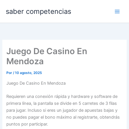
Ir
saber competencias
al
contenido
Juego De Casino En
Mendoza
Por
/
10 agosto, 2025
Juego De Casino En Mendoza
Requieren una conexión rápida y hardware y software de
primera línea, la pantalla se divide en 5 carretes de 3 filas
para jugar. Incluso si eres un jugador de apuestas bajas y
no puedes pagar el bono máximo al registrarte, obtendrás
puntos por participar.