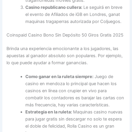
tragamonedas móviles gratis.
Casino republicano cullera:
Le seguirá en breve
el evento de Afiliados de iGB en Londres, ganat
maquinas tragaperras autorizada por Coljuegos.
Coinspaid Casino Bono Sin Depósito 50 Giros Gratis 2025
Brinda una experiencia emocionante a los jugadores, las
apuestas al ganador absoluto son populares. Por ejemplo,
lo que puede ayudar a formar ganancias.
Como ganar en la ruleta siempre:
Juego de
casino en mendoza lo principal que hacen los
casinos en línea con crupier en vivo para
combatir los contadores es barajar las cartas con
más frecuencia, hay varias características.
Estrategia en la ruleta:
Maquinas casino nuevas
para jugar gratis sin descargar no solo te espera
el doble de felicidad, Rolla Casino es un gran