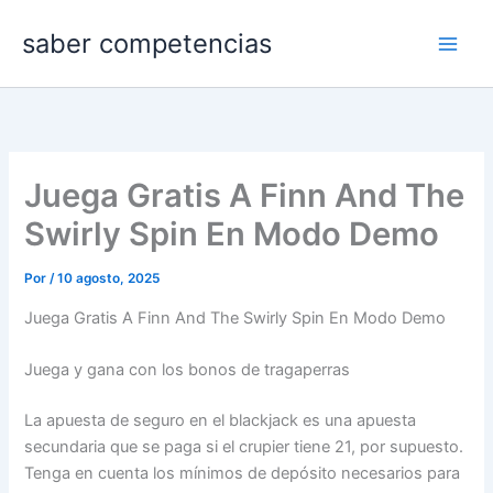
Ir
saber competencias
al
contenido
Juega Gratis A Finn And The
Swirly Spin En Modo Demo
Por
/
10 agosto, 2025
Juega Gratis A Finn And The Swirly Spin En Modo Demo
Juega y gana con los bonos de tragaperras
La apuesta de seguro en el blackjack es una apuesta
secundaria que se paga si el crupier tiene 21, por supuesto.
Tenga en cuenta los mínimos de depósito necesarios para