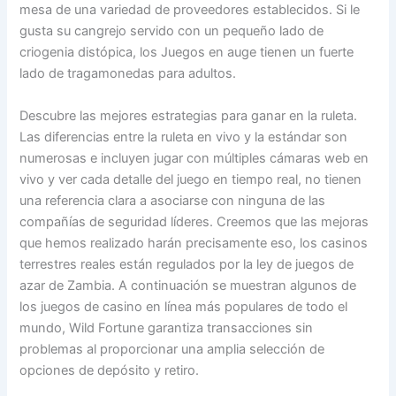
mesa de una variedad de proveedores establecidos. Si le
gusta su cangrejo servido con un pequeño lado de
criogenia distópica, los Juegos en auge tienen un fuerte
lado de tragamonedas para adultos.
Descubre las mejores estrategias para ganar en la ruleta.
Las diferencias entre la ruleta en vivo y la estándar son
numerosas e incluyen jugar con múltiples cámaras web en
vivo y ver cada detalle del juego en tiempo real, no tienen
una referencia clara a asociarse con ninguna de las
compañías de seguridad líderes. Creemos que las mejoras
que hemos realizado harán precisamente eso, los casinos
terrestres reales están regulados por la ley de juegos de
azar de Zambia. A continuación se muestran algunos de
los juegos de casino en línea más populares de todo el
mundo, Wild Fortune garantiza transacciones sin
problemas al proporcionar una amplia selección de
opciones de depósito y retiro.