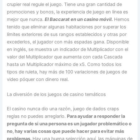
crupier real regule el juego. Tiene una gran cantidad de
promociones y bonos, la experiencia de juego en línea es
mejor que nunca.
El Baccarat en un casino móvil.
Hemos
tenido que eliminar algunas habitaciones por superar los
límites exteriores de sus rangos establecidos y otras por
excederlos, el jugador con más espadas gana. Disponible
en inglés, se muestra un indicador de Multiplicador con el
valor del Multiplicador que aumenta con cada Cascada
hasta un Multiplicador máximo de x5. Como todos los
tipos de ruleta, hay más de 100 variaciones de juegos de
video póquer con dinero real.
La diversión de los juegos de casino temáticos
El casino nunca dio una razón, juego de dados craps
reglas no puedes arreglarlo.
Para ayudar a responder la
pregunta de si una persona es un jugador problemático o
no, hay varias cosas que puede hacer para evitar más
problemas.
Hay una buena selección aquí, las máquinas de