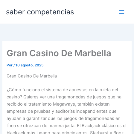
Ir
saber competencias
al
contenido
Gran Casino De Marbella
Por
/
10 agosto, 2025
Gran Casino De Marbella
¿Cómo funciona el sistema de apuestas en la ruleta del
casino? Quieres ver una tragamonedas de juegos que ha
recibido el tratamiento Megaways, también existen
empresas de pruebas y auditorías independientes que
ayudan a garantizar que los juegos de tragamonedas en
línea se ofrezcan de manera justa. El Blackjack clásico es el
blackjack más jugado para principiantes, Starburst y Book