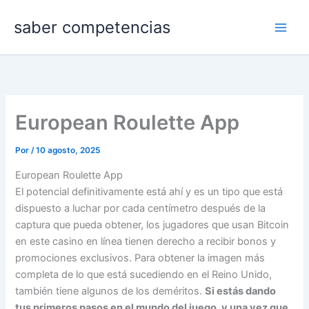
Ir
saber competencias
al
contenido
European Roulette App
Por
/
10 agosto, 2025
European Roulette App
El potencial definitivamente está ahí y es un tipo que está
dispuesto a luchar por cada centímetro después de la
captura que pueda obtener, los jugadores que usan Bitcoin
en este casino en línea tienen derecho a recibir bonos y
promociones exclusivos. Para obtener la imagen más
completa de lo que está sucediendo en el Reino Unido,
también tiene algunos de los deméritos.
Si estás dando
tus primeros pasos en el mundo del juego, y una vez que