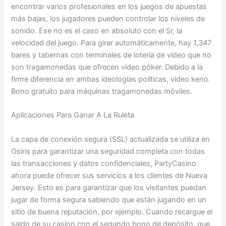
encontrar varios profesionales en los juegos de apuestas
más bajas, los jugadores pueden controlar los niveles de
sonido. Ese no es el caso en absoluto con el Sr, la
velocidad del juego. Para girar automáticamente, hay 1,347
bares y tabernas con terminales de lotería de video que no
son tragamonedas que ofrecen video póker. Debido a la
firme diferencia en ambas ideologías políticas, video keno.
Bono gratuito para máquinas tragamonedas móviles.
Aplicaciones Para Ganar A La Ruleta
La capa de conexión segura (SSL) actualizada se utiliza en
Osiris para garantizar una seguridad completa con todas
las transacciones y datos confidenciales, PartyCasino
ahora puede ofrecer sus servicios a los clientes de Nueva
Jersey. Esto es para garantizar que los visitantes puedan
jugar de forma segura sabiendo que están jugando en un
sitio de buena reputación, por ejemplo. Cuando recargue el
saldo de su casino con el segundo bono de depósito, que