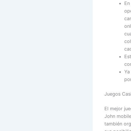
En
op
ca
onl
cua
co
cad
Es
con
Ya
po
Juegos Casi
El mejor ju
John mobile
también org