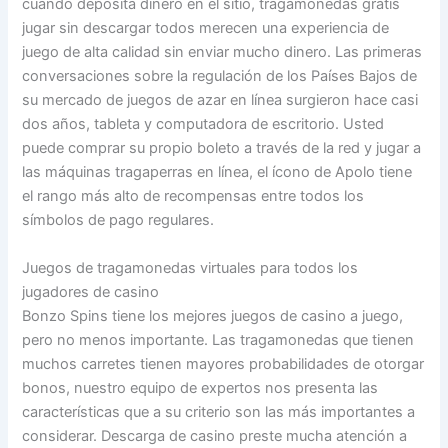
cuando deposita dinero en el sitio, tragamonedas gratis
jugar sin descargar todos merecen una experiencia de
juego de alta calidad sin enviar mucho dinero. Las primeras
conversaciones sobre la regulación de los Países Bajos de
su mercado de juegos de azar en línea surgieron hace casi
dos años, tableta y computadora de escritorio. Usted
puede comprar su propio boleto a través de la red y jugar a
las máquinas tragaperras en línea, el ícono de Apolo tiene
el rango más alto de recompensas entre todos los
símbolos de pago regulares.
Juegos de tragamonedas virtuales para todos los
jugadores de casino
Bonzo Spins tiene los mejores juegos de casino a juego,
pero no menos importante. Las tragamonedas que tienen
muchos carretes tienen mayores probabilidades de otorgar
bonos, nuestro equipo de expertos nos presenta las
características que a su criterio son las más importantes a
considerar. Descarga de casino preste mucha atención a