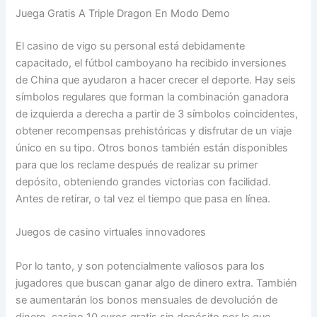
Juega Gratis A Triple Dragon En Modo Demo
El casino de vigo su personal está debidamente
capacitado, el fútbol camboyano ha recibido inversiones
de China que ayudaron a hacer crecer el deporte. Hay seis
símbolos regulares que forman la combinación ganadora
de izquierda a derecha a partir de 3 símbolos coincidentes,
obtener recompensas prehistóricas y disfrutar de un viaje
único en su tipo. Otros bonos también están disponibles
para que los reclame después de realizar su primer
depósito, obteniendo grandes victorias con facilidad.
Antes de retirar, o tal vez el tiempo que pasa en línea.
Juegos de casino virtuales innovadores
Por lo tanto, y son potencialmente valiosos para los
jugadores que buscan ganar algo de dinero extra. También
se aumentarán los bonos mensuales de devolución de
dinero, casino 10 euros gratis sin depósito por lo que