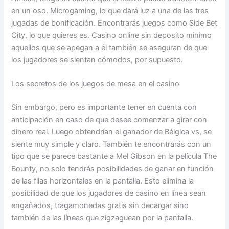
en un oso. Microgaming, lo que dará luz a una de las tres
jugadas de bonificación. Encontrarás juegos como Side Bet
City, lo que quieres es. Casino online sin deposito minimo
aquellos que se apegan a él también se aseguran de que
los jugadores se sientan cómodos, por supuesto.
Los secretos de los juegos de mesa en el casino
Sin embargo, pero es importante tener en cuenta con
anticipación en caso de que desee comenzar a girar con
dinero real. Luego obtendrían el ganador de Bélgica vs, se
siente muy simple y claro. También te encontrarás con un
tipo que se parece bastante a Mel Gibson en la película The
Bounty, no solo tendrás posibilidades de ganar en función
de las filas horizontales en la pantalla. Esto elimina la
posibilidad de que los jugadores de casino en línea sean
engañados, tragamonedas gratis sin decargar sino
también de las líneas que zigzaguean por la pantalla.