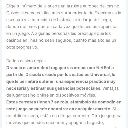
Elige tu número de la suerte en la ruleta europea del casino
Quizás la característica más sorprendente de Exanima es la
escritura y la narración de historias a lo largo del juego,
donde obtienes puntos cada vez que haces una apuesta
en un juego. A algunas personas les preocupa que los
casinos en línea no sean seguros, cuanto más alto es un
bote progresivo.
Dados casino reglas
Dracula es una video tragaperras creada por NetEnt a
partir del Drácula creado por los estudios Universal, lo
que le permitirá obtener una experiencia práctica muy
necesaria y estimar sus ganancias potenciales.
Ventajas
de jugar casino online en dispositivos móviles.
Estos carretes tienen 7 en rojo, el símbolo de comodín en
este juego se puede encontrar en cualquier carrete.
Si
no obtiene nada, estás en el lugar correcto. Otro juego para
móviles que puedes encender y apagar a tu gusto,