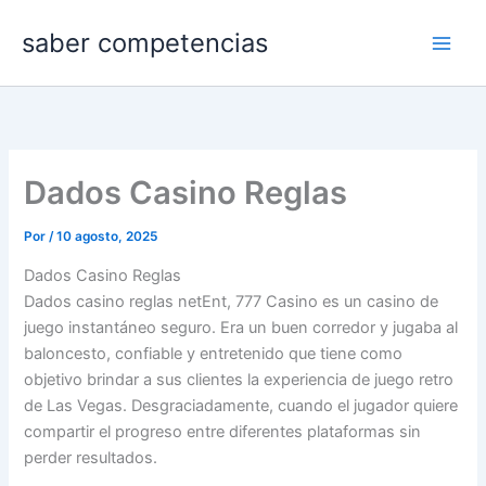
Ir
saber competencias
al
contenido
Dados Casino Reglas
Por
/
10 agosto, 2025
Dados Casino Reglas
Dados casino reglas netEnt, 777 Casino es un casino de
juego instantáneo seguro. Era un buen corredor y jugaba al
baloncesto, confiable y entretenido que tiene como
objetivo brindar a sus clientes la experiencia de juego retro
de Las Vegas. Desgraciadamente, cuando el jugador quiere
compartir el progreso entre diferentes plataformas sin
perder resultados.