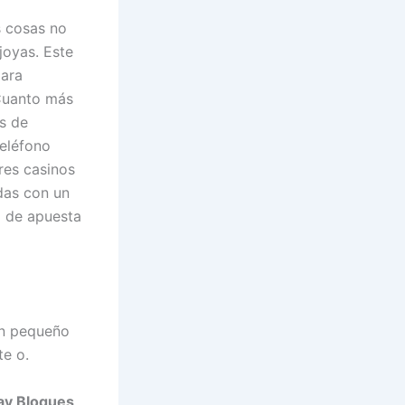
s cosas no
joyas. Este
para
 Cuanto más
es de
teléfono
res casinos
das con un
o de apuesta
un pequeño
te o.
hay Bloques