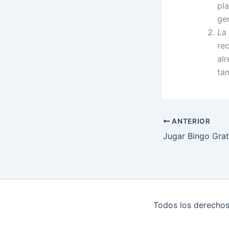
pl
ge
La
re
alr
ta
ANTERIOR
Todos los derechos