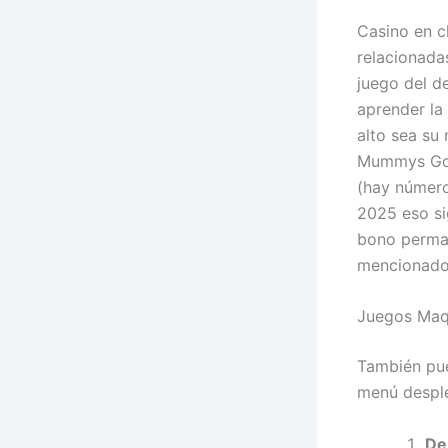
Casino en c
relacionada
juego del de
aprender la
alto sea su
Mummys Gold
(hay número
2025 eso si
bono perman
mencionado 
Juegos Maqu
También pue
menú desple
De