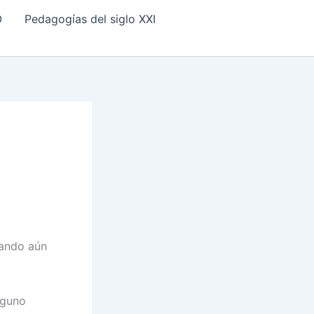
O
Pedagogías del siglo XXI
dando aún
lguno