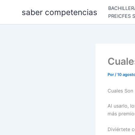
Ir
BACHILLER
saber competencias
al
PREICFES S
contenido
Cuale
Por
/
10 agost
Cuales Son 
Al usarlo, 
más premios
Diviértete 