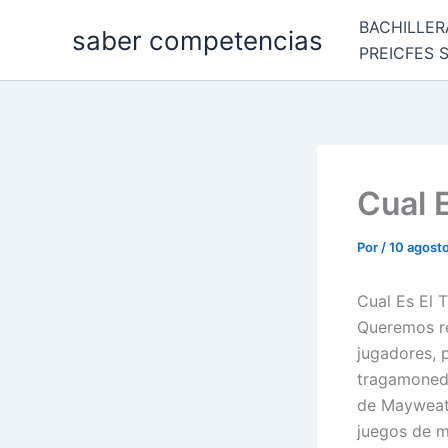
Ir
BACHILLER
saber competencias
al
PREICFES S
contenido
Cual 
Por
/
10 agost
Cual Es El
Queremos re
jugadores, p
tragamoneda
de Mayweath
juegos de m