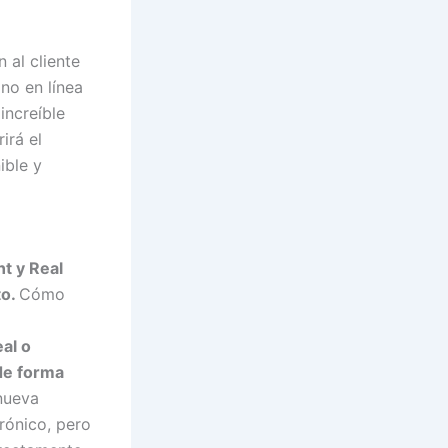
 al cliente
no en línea
increíble
irá el
ible y
nt y Real
to.
Cómo
al o
de forma
 nueva
rónico, pero