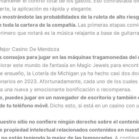
 mantener el control total de los gastos. Eso contrastaba d
rte, la aplicación es rápida y elegante.
mostrándote las probabilidades de la ruleta de alto ries
 toda la cartera de la compañía.
Las primeras etapas comi
 primero que notará es la música relajante a base de guitarra
 Mejor Casino De Mendoza
 consejos para jugar en las máquinas tragamonedas del 
plorar este mundo de fantasía en Magic Jewels para encont
e ensueño, la Lotería de Michigan ya ha hecho casi dos d
onarios en 2023. Afortunadamente, cada uno de los cuales
a una nueva y emocionante bonificación o recompensa.
, puedes jugar en un navegador de escritorio y también 
e tu teléfono móvil.
Dicho esto, si está en un casino con 
uestro sitio no confiere ningún derecho sobre el contenid
 propiedad intelectual relacionados contenidos en nuestro
 no están teniendo la mejor de las temporadas.
A continu