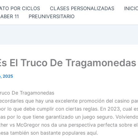
ATO POR CICLOS
CLASES PERSONALIZADAS
INICI
ABER 11
PREUNIVERSITARIO
Es El Truco De Tragamonedas
o, 2025
 Truco De Tragamonedas
cordarles que hay una excelente promoción del casino pa
or lo que debe cumplir con ciertas reglas. En 2023, cual es
s por lo que tiene garantizado un juego seguro. Volviendo
er vs McGregor nos da una perspectiva perfecta sobre el 
esa también son bastante populares aquí.