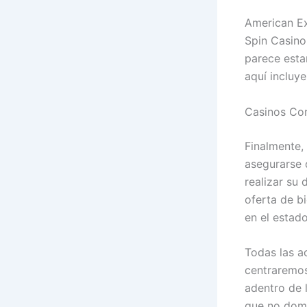
American Ex
Spin Casino 
parece esta
aquí incluy
Casinos Con
Finalmente,
asegurarse 
realizar su
oferta de b
en el estado
Todas las a
centraremos
adentro de l
que no domi