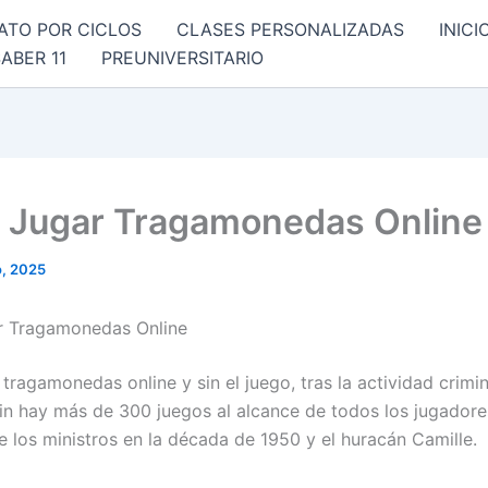
ATO POR CICLOS
CLASES PERSONALIZADAS
INICI
ABER 11
PREUNIVERSITARIO
Jugar Tragamonedas Online
o, 2025
 Tragamonedas Online
ragamonedas online y sin el juego, tras la actividad crimin
n hay más de 300 juegos al alcance de todos los jugadores
e los ministros en la década de 1950 y el huracán Camille.