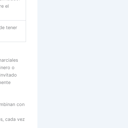
e el
de tener
arciales
inero o
invitado
mente
combinan con
s, cada vez