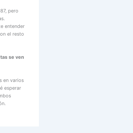
87, pero
s.
te entender
on el resto
ntas se ven
s en varios
é esperar
ambos
ón.