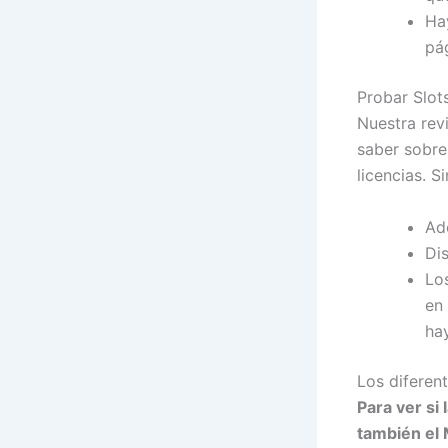
Ha
pá
Probar Slots
Nuestra rev
saber sobre
licencias. 
Ad
Dis
Los
en
hay
Los diferen
Para ver si
también el 