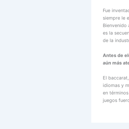
Fue inventa
siempre le
Bienvenido 
es la secue
de la indus
Antes de el
aún más ate
El baccarat,
idiomas y m
en términos
juegos fuer