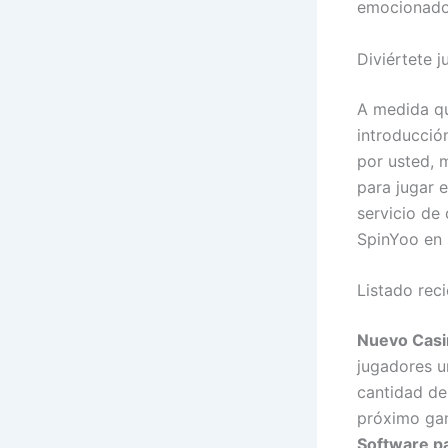
emocionado
Diviértete 
A medida qu
introducció
por usted, 
para jugar e
servicio de
SpinYoo en s
Listado rec
Nuevo Casi
jugadores u
cantidad de
próximo gan
Software pa