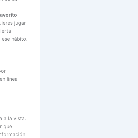
avorito
uieres jugar
ierta
 ese hábito.
e
por
en línea
 a la vista.
ar que
información