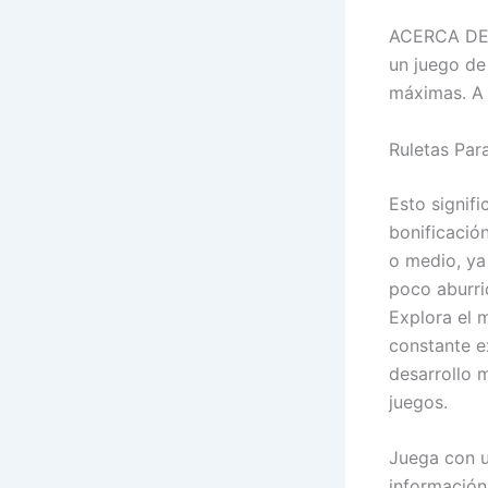
ACERCA DE 
un juego de
máximas. A 
Ruletas Par
Esto signif
bonificació
o medio, ya 
poco aburri
Explora el 
constante e
desarrollo 
juegos.
Juega con u
información