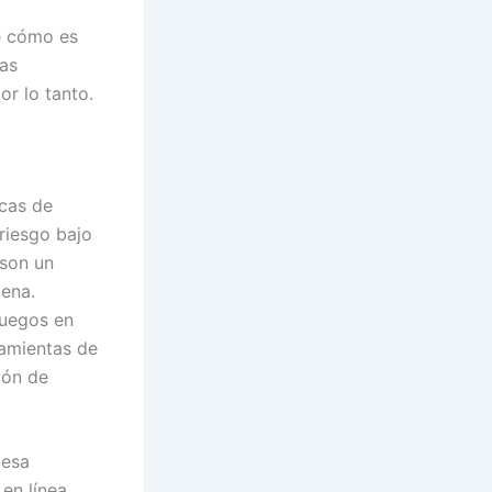
e cómo es
as
r lo tanto.
icas de
riesgo bajo
 son un
pena.
juegos en
ramientas de
ión de
 esa
en línea.