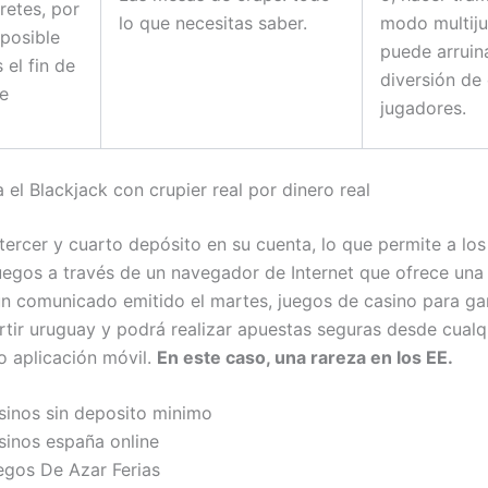
retes, por
lo que necesitas saber.
modo multij
 posible
puede arruina
 el fin de
diversión de
e
jugadores.
el Blackjack con crupier real por dinero real
 tercer y cuarto depósito en su cuenta, lo que permite a lo
uegos a través de un navegador de Internet que ofrece una
un comunicado emitido el martes, juegos de casino para ga
ertir uruguay y podrá realizar apuestas seguras desde cualq
o aplicación móvil.
En este caso, una rareza en los EE.
sinos sin deposito minimo
sinos españa online
egos De Azar Ferias