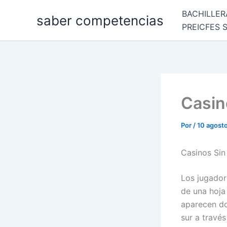
Ir
BACHILLER
saber competencias
al
PREICFES S
contenido
Casin
Por
/
10 agost
Casinos Sin
Los jugador
de una hoja
aparecen do
sur a travé