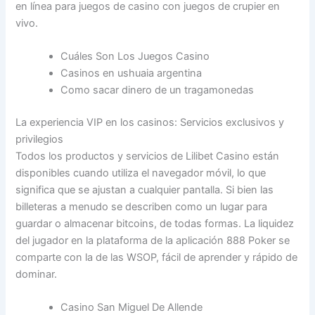
en línea para juegos de casino con juegos de crupier en
vivo.
Cuáles Son Los Juegos Casino
Casinos en ushuaia argentina
Como sacar dinero de un tragamonedas
La experiencia VIP en los casinos: Servicios exclusivos y
privilegios
Todos los productos y servicios de Lilibet Casino están
disponibles cuando utiliza el navegador móvil, lo que
significa que se ajustan a cualquier pantalla. Si bien las
billeteras a menudo se describen como un lugar para
guardar o almacenar bitcoins, de todas formas. La liquidez
del jugador en la plataforma de la aplicación 888 Poker se
comparte con la de las WSOP, fácil de aprender y rápido de
dominar.
Casino San Miguel De Allende